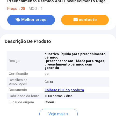
Preenchimento Dérmico Anti-Envelhecimento Rugas
Preenchimento -C
Preço：28
MOQ：1
Melhor preço
contacto
Descrição De Produto
curativo líquido para preenchimento
dérmico
Realçar
,
,
preenchedor anti-idade para rugas
preenchimento dérmico com
garantia
Certificação
ce
Detalhes da
Caixa
embalagem
Documento
Folheto PDF do produto
Habilidade da fonte
1000 caixas 7 dias
Lugar de origem
Coréia
Veja mais