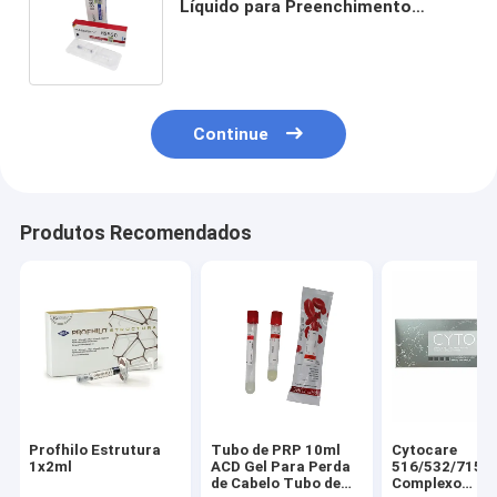
Líquido para Preenchimento
Dérmico Anti-Envelhecimento
Rugas Preenchimento -C
Continue
Produtos Recomendados
Profhilo Estrutura
Tubo de PRP 10ml
Cytocare
1x2ml
ACD Gel Para Perda
516/532/715/
de Cabelo Tubo de
Complexo