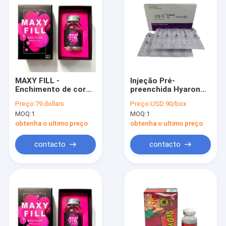
MAXY FILL -
Injeção Pré-
Enchimento de corpo
preenchida Hyaron
70 ml Enchimento de
2,5ml *10 Solução de
Preço:
79 dollars
Preço:
USD 90/box
ácido hialurónico
Reforço Cutâneo de
MOQ:
1
MOQ:
1
Ácido Hialurônico -
Mesoterapia Hyaron
obtenha o ultimo preço
obtenha o ultimo preço
contacto
contacto
Casa
Produtos
Sobre nós