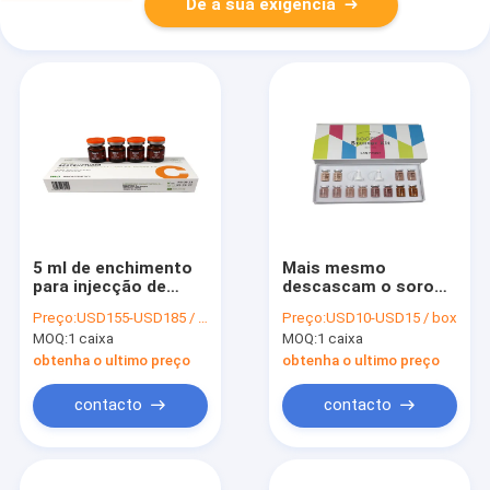
Dê a sua exigência
5 ml de enchimento
Mais mesmo
para injecção de
descascam o soro
ácido hialurónico
Kit Cream do fulgor
Preço:
USD155-USD185 / box
Preço:
USD10-USD15 / box
para reestruturação
do BB de Tone Korea
MOQ:
1 caixa
MOQ:
1 caixa
da pele A
6 cores
obtenha o ultimo preço
obtenha o ultimo preço
contacto
contacto