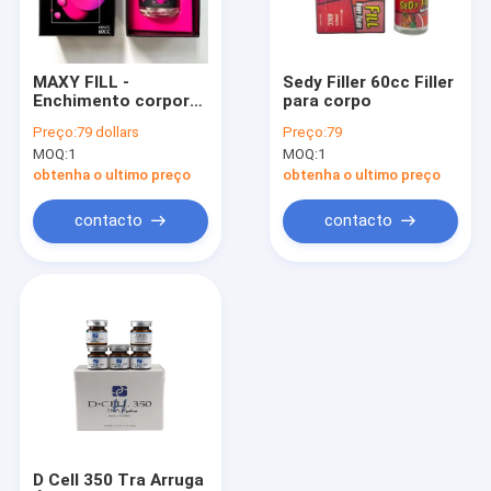
Excursão da fábrica
Controle da qualidade
MAXY FILL -
Sedy Filler 60cc Filler
Enchimento corporal
para corpo
Contacte-nos
70 ml
Preço:
79 dollars
Preço:
79
MOQ:
1
MOQ:
1
Notícia
obtenha o ultimo preço
obtenha o ultimo preço
Peça umas citações
contacto
contacto
Shopping Online
Enchimento cutâneo ácido hialurónico
enchimentos ácidos hialurónicos do enrugamento
Enchimento ácido hialurónico da injeção
D Cell 350 Tra Arruga