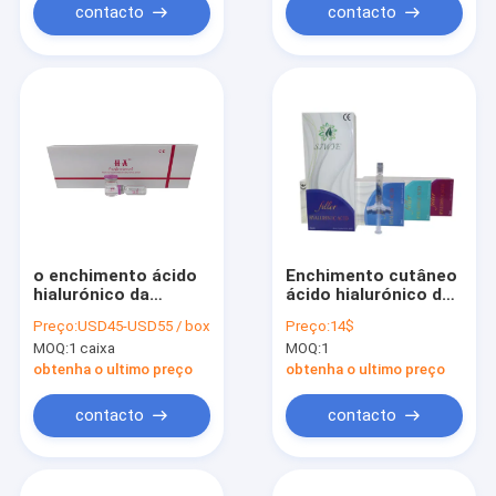
contacto
contacto
o enchimento ácido
Enchimento cutâneo
hialurónico da
ácido hialurónico do
injeção 5mlX7 para o
enchimento 1ml 2ml
Preço:
USD45-USD55 / box
Preço:
14$
joelho liga não
da injeção do anti
MOQ:
1 caixa
MOQ:
1
enrugamento
obtenha o ultimo preço
obtenha o ultimo preço
contacto
contacto