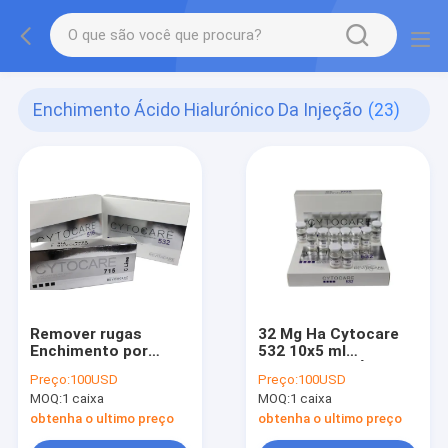
Enchimento Ácido Hialurónico Da Injeção
(23)
Remover rugas
32 Mg Ha Cytocare
Enchimento por
532 10x5 ml
injecção de ácido
Injecções de Ácido
Preço:
100USD
Preço:
100USD
hialurónico Cytocare
Hyalurónico Para
MOQ:
1 caixa
MOQ:
1 caixa
715 5x5 ml
Arrugas
Revitacare
obtenha o ultimo preço
obtenha o ultimo preço