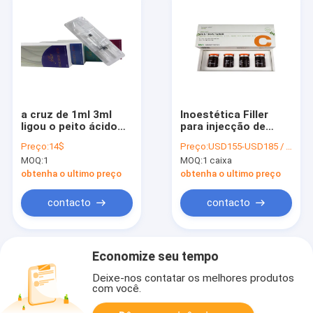
a cruz de 1ml 3ml
Inoestética Filler
ligou o peito ácido
para injecção de
hialurónico do bordo
ácido hialurónico
Preço:
14$
Preço:
USD155-USD185 / box
da beleza do gel do
Branqueamento da
MOQ:
1
MOQ:
1 caixa
enchimento da
pele 5 ml X 4
injeção
obtenha o ultimo preço
obtenha o ultimo preço
contacto
contacto
Economize seu tempo
Deixe-nos contatar os melhores produtos
com você.