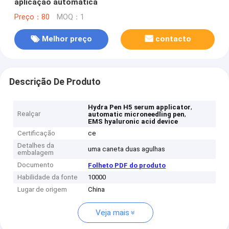
aplicação automática
Preço：80
MOQ：1
Melhor preço
contacto
Descrição De Produto
,
Hydra Pen H5 serum applicator
Realçar
,
automatic microneedling pen
EMS hyaluronic acid device
Certificação
ce
Detalhes da
uma caneta duas agulhas
embalagem
Documento
Folheto PDF do produto
Habilidade da fonte
10000
Lugar de origem
China
Veja mais