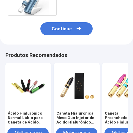
aplicação automática
Continue
Produtos Recomendados
Ácido Hialurônico
Caneta Hialurônica
Caneta
Dermal Lábio para
Meso Gun Injetor de
Preenchedora 
Caneta de Ácido
Ácido Hialurônico
Ácido Hialurô
Hialurônico 0,3ml
Caneta Hyaluron
Ampolas 0,3ml
0,5ml Pistola de
Caneta Hyalur
Melhor preço
Melhor preço
Melhor pr