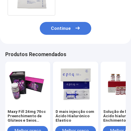
Hialurónico para Rosto
Continue
Produtos Recomendados
Maxy Fill 24mg 70cc
D mais injecção com
Solução de lipó
Preenchimento de
Ácido Hialurónico
Ácido hialurón
Glúteos e Seios
Elastico
Enchimento d
Preenchedor
corporal maxyfill
Melhor preço
Melhor preço
Melhor pr