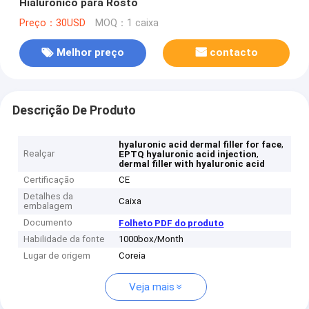
Hialurónico para Rosto
Preço：30USD
MOQ：1 caixa
Melhor preço
contacto
Descrição De Produto
,
hyaluronic acid dermal filler for face
Realçar
,
EPTQ hyaluronic acid injection
dermal filler with hyaluronic acid
Certificação
CE
Detalhes da
Caixa
embalagem
Documento
Folheto PDF do produto
Habilidade da fonte
1000box/Month
Lugar de origem
Coreia
Veja mais