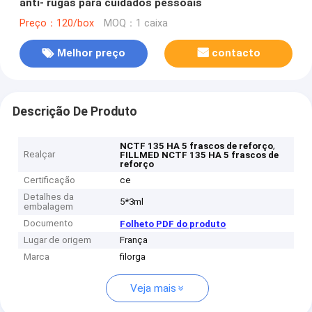
anti- rugas para cuidados pessoais
Preço：120/box
MOQ：1 caixa
Melhor preço
contacto
Descrição De Produto
,
NCTF 135 HA 5 frascos de reforço
Realçar
FILLMED NCTF 135 HA 5 frascos de
reforço
Certificação
ce
Detalhes da
5*3ml
embalagem
Documento
Folheto PDF do produto
Lugar de origem
França
Marca
filorga
Veja mais