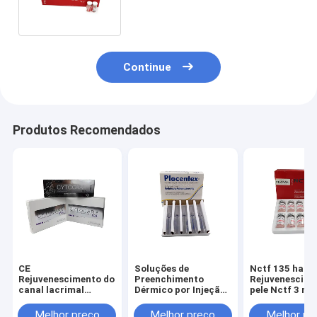
pessoais
Continue
Produtos Recomendados
CE
Soluções de
Nctf 135 ha
Rejuvenescimento do
Preenchimento
Rejuvenescime
canal lacrimal
Dérmico por Injeção
pele Nctf 3 ml 
Revitacare Cytocare
Placentex Filorga
frascos
532 715 516 5X5ml
135HA
Melhor preço
Melhor preço
Melhor pr