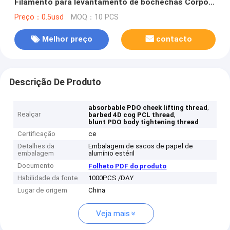
Filamento para levantamento de bochechas Corpo
aperto
Preço：0.5usd
MOQ：10 PCS
Melhor preço
contacto
Descrição De Produto
,
absorbable PDO cheek lifting thread
Realçar
,
barbed 4D cog PCL thread
blunt PDO body tightening thread
Certificação
ce
Detalhes da
Embalagem de sacos de papel de
embalagem
alumínio estéril
Documento
Folheto PDF do produto
Habilidade da fonte
1000PCS /DAY
Lugar de origem
China
Veja mais