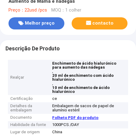
Aumento de Mama e nádegas
Preço：22usd /pcs
MOQ：1 colher
Melhor preço
contacto
Descrição De Produto
Enchimento de ácido hialurónico
para aumento das nádegas
,
20 ml de enchimento com ácido
Realçar
hialurónico
,
10 ml de enchimento de ácido
hialurónico
Certificação
ce
Detalhes da
Embalagem de sacos de papel de
embalagem
alumínio estéril
Documento
Folheto PDF do produto
Habilidade da fonte
1000PCS /DAY
Lugar de origem
China