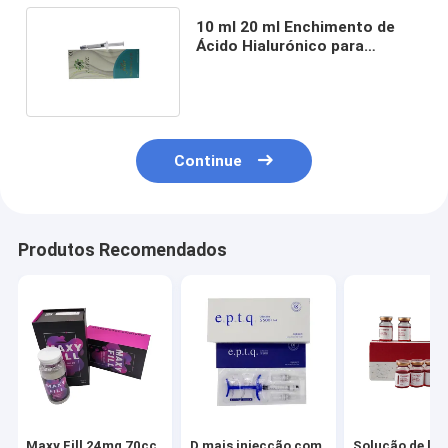
10 ml 20 ml Enchimento de
Ácido Hialurónico para
Aumento de Mama e nádegas
Continue
Produtos Recomendados
Maxy Fill 24mg 70cc
D mais injecção com
Solução de lipó