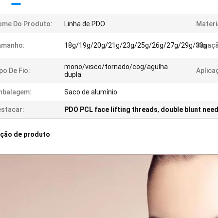
ome Do Produto:
Linha de PDO
Materi
amanho:
18g/19g/20g/21g/23g/25g/26g/27g/29g/30g
Duraçã
mono/visco/tornado/cog/agulha
po De Fio:
Aplica
dupla
mbalagem:
Saco de alumínio
stacar:
PDO PCL face lifting threads
,
double blunt nee
ição de produto