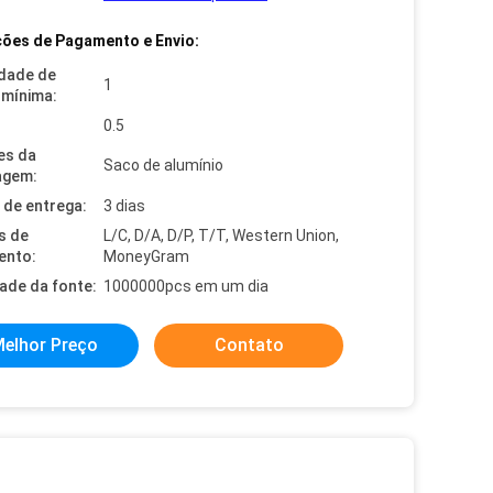
ões de Pagamento e Envio:
dade de
1
mínima:
0.5
es da
Saco de alumínio
agem:
de entrega:
3 dias
s de
L/C, D/A, D/P, T/T, Western Union,
ento:
MoneyGram
dade da fonte:
1000000pcs em um dia
elhor Preço
Contato