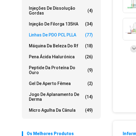
Injeções De Dissolução
(4)
Gordas
Injeção De Filorga 135HA
(34)
Linhas De PDO PCL PLLA
(77)
Máquina Da Beleza Do Rf
(18)
Pena Ácida Hialurónica
(26)
Peptide Da Proteína Do
(9)
Ouro
Gel De Aperto Fêmea
(2)
Jogo De Aplanamento De
(14)
Derma
Micro Agulha Da Cânula
(49)
Os Melhores Produtos
Infor