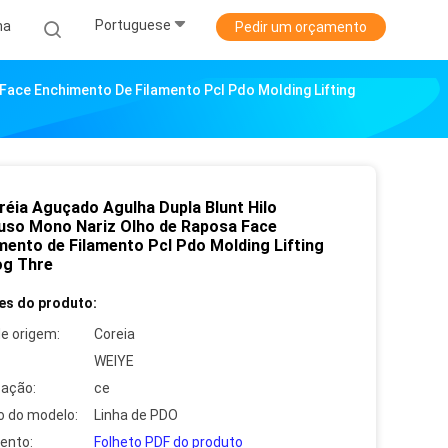
Portuguese
ha
Pedir um orçamento
Face Enchimento De Filamento Pcl Pdo Molding Lifting
réia Aguçado Agulha Dupla Blunt Hilo
uso Mono Nariz Olho de Raposa Face
mento de Filamento Pcl Pdo Molding Lifting
og Thre
es do produto:
de origem:
Coreia
WEIYE
cação:
ce
 do modelo:
Linha de PDO
ento:
Folheto PDF do produto