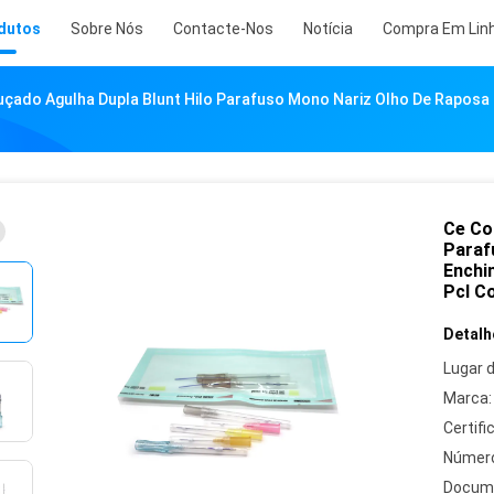
dutos
Sobre Nós
Contacte-Nos
Notícia
Compra Em Lin
uçado Agulha Dupla Blunt Hilo Parafuso Mono Nariz Olho De Raposa 
Ce Co
Paraf
Enchi
Pcl C
Detalh
Lugar 
Marca:
Certifi
Número
Docum