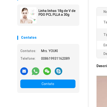
Linha linhas 18g de V de
N
PDO PCL PLLA a 30g
T
Ti
Contatos
E
Contatos:
Mrs. YOUKI
De
Telefone:
008619931162089
Descr
Contato