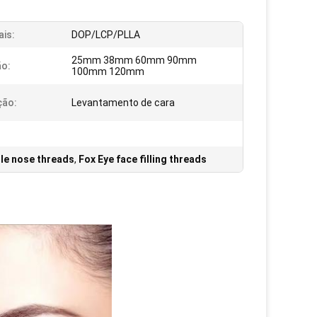
ais:
DOP/LCP/PLLA
25mm 38mm 60mm 90mm
o:
100mm 120mm
ção:
Levantamento de cara
dle nose threads
,
Fox Eye face filling threads