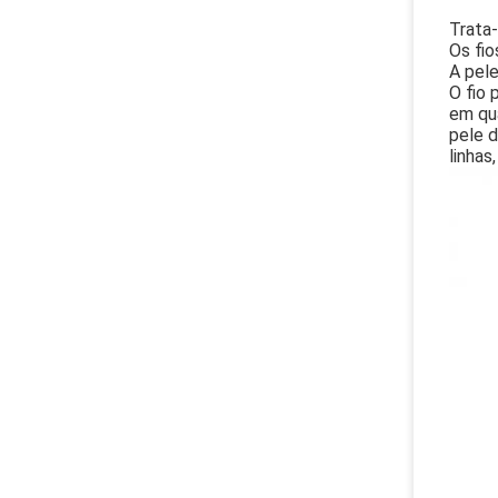
Trata-
Os fio
A pele
O fio 
em qua
pele 
linhas