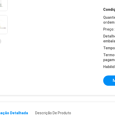
Condiç
Quanti
ordem 
Preço:
Detalh
embal
Tempo 
Termo
pagam
Habili
M
mação Detalhada
Descrição De Produto