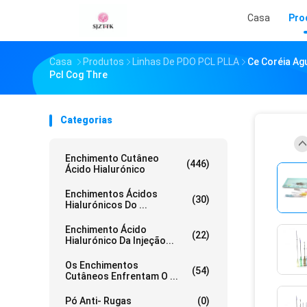
Casa
Pro
Casa
Produtos
Linhas De PDO PCL PLLA
Ce Coréia Ag
Pcl Cog Thre
Categorias
Enchimento Cutâneo
(446)
Ácido Hialurónico
Enchimentos Ácidos
(30)
Hialurónicos Do ...
Enchimento Ácido
(22)
Hialurónico Da Injeção...
Os Enchimentos
(54)
Cutâneos Enfrentam O ...
Pó Anti- Rugas
(0)