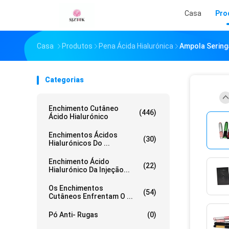
Casa
Pro
Casa
Produtos
Pena Ácida Hialurónica
Ampola Sering
Categorias
Enchimento Cutâneo
(446)
Ácido Hialurónico
Enchimentos Ácidos
(30)
Hialurónicos Do ...
Enchimento Ácido
(22)
Hialurónico Da Injeção...
Os Enchimentos
(54)
Cutâneos Enfrentam O ...
Pó Anti- Rugas
(0)