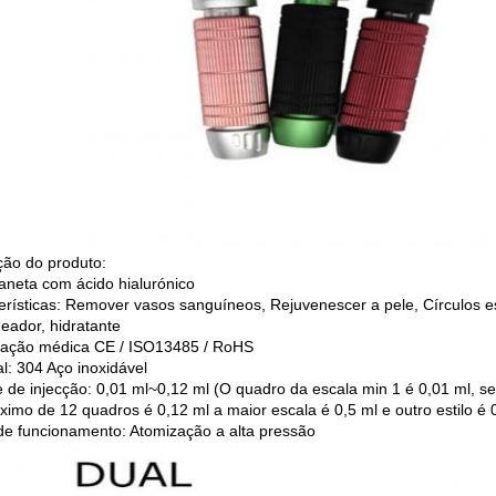
ção do produto:
caneta com ácido hialurónico
erísticas: Remover vasos sanguíneos, Rejuvenescer a pele, Círculos e
eador, hidratante
icação médica CE / ISO13485 / RoHS
al: 304 Aço inoxidável
 de injecção: 0,01 ml~0,12 ml (O quadro da escala min 1 é 0,01 ml, se
imo de 12 quadros é 0,12 ml a maior escala é 0,5 ml e outro estilo é 
e funcionamento: Atomização a alta pressão