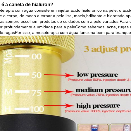
 é a caneta de hialuron?
terapia com água consiste em injetar ácido hialurónico na pele, o ác
ue o corpo, de modo a tornar a pele lisa, macia,brilhante e hidratado a
as sempre escolhem produtos de cuidados com a pele variados.Para 
er profundamente a umidade para a peleComo sabemos, acne, rugas e i
e.rugasPor isso, a mesoterapia com água funciona bem para branquear,