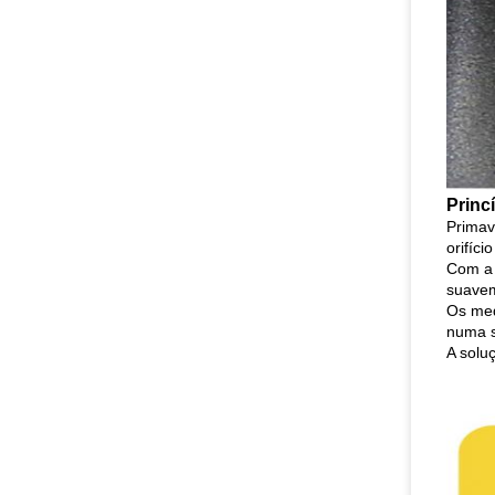
Princ
Primav
orifíc
Com a 
suavem
Os med
numa s
A solu