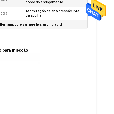
ções:
bordo do enrugamento
Atomização de alta pressão livre
ogia::
da agulha
ller
,
ampoule syringe hyaluronic acid
o para injecção