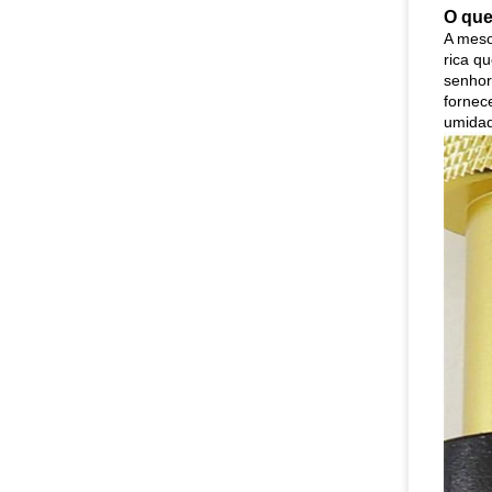
O que
A meso
rica q
senhor
fornec
umidad