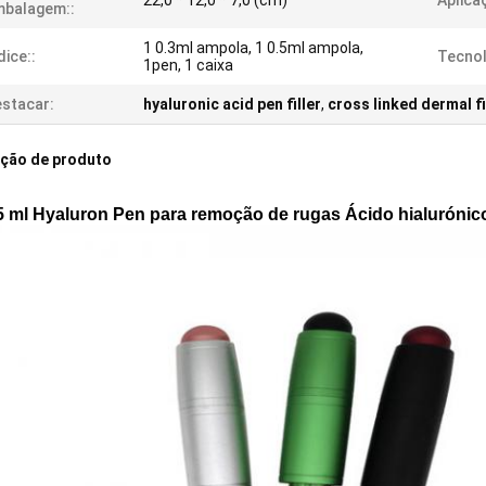
22,0 * 12,0 * 7,0 (cm)
Aplica
mbalagem::
1 0.3ml ampola, 1 0.5ml ampola,
dice::
Tecnol
1pen, 1 caixa
stacar:
hyaluronic acid pen filler
,
cross linked dermal fi
ição de produto
,5 ml Hyaluron Pen para remoção de rugas Ácido hialurónic