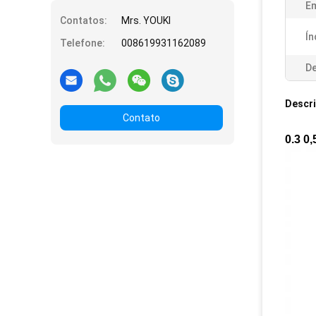
E
Contatos:
Mrs. YOUKI
Ín
Telefone:
008619931162089
De
Descr
Contato
0.3 0