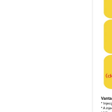
Vanta
* Injec
* A in