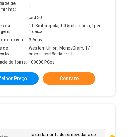
dade de
1
mínima:
usd 30
es da
1 0.3ml ampola, 1 0.5ml ampola, 1pen,
agem:
1 caixa
de entrega:
3-5day
s de
Western Union, MoneyGram, T/T,
ento:
paypal, cartão do creit
dade da fonte:
100000 PCes
elhor Preço
Contato
levantamento do removedor e do