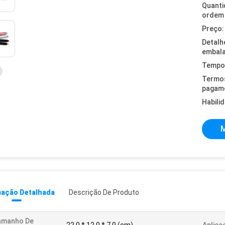
Quanti
ordem 
Preço:
Detalh
embal
Tempo 
Termo
pagam
Habili
M
mação Detalhada
Descrição De Produto
amanho De