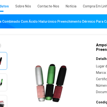
dutos
Sobre Nós
Contacte-Nos
Notícia
Compra Em Lin
a Combinado Com Ácido Hialurónico Preenchimento Dérmico Para C
Ampol
Preen
Detalh
Lugar 
Marca:
Certifi
Número
Docum
Condiç