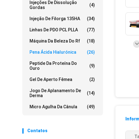
Injeções De Dissolução
(4)
Gordas
Injeção De Filorga 135HA
(34)
Linhas De PDO PCL PLLA
(77)
Máquina Da Beleza Do Rf
(18)
Pena Ácida Hialurónica
(26)
Peptide Da Proteína Do
(9)
Ouro
Gel De Aperto Fêmea
(2)
Jogo De Aplanamento De
(14)
Derma
Micro Agulha Da Cânula
(49)
Infor
Contatos
T