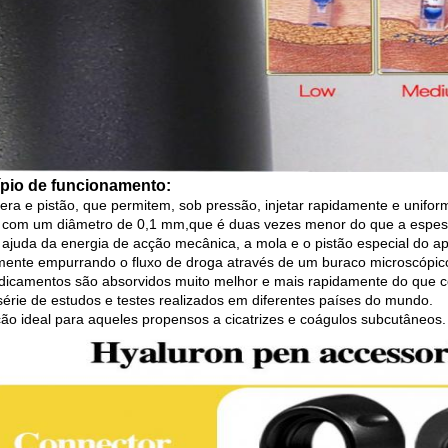
ípio de funcionamento:
era e pistão, que permitem, sob pressão, injetar rapidamente e unif
io com um diâmetro de 0,1 mm,que é duas vezes menor do que a espess
ajuda da energia de acção mecânica, a mola e o pistão especial do a
ente empurrando o fluxo de droga através de um buraco microscópico
icamentos são absorvidos muito melhor e mais rapidamente do que co
érie de estudos e testes realizados em diferentes países do mundo.
ção ideal para aqueles propensos a cicatrizes e coágulos subcutâneos.