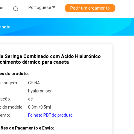
Portuguese
ha
Pedir um orçamento
aneta
a Seringa Combinado com Ácido Hialurónico
chimento dérmico para caneta
es do produto:
de origem:
CHINA
hyaluron pen
cação:
ce
 do modelo:
0.3ml/0.5ml
ento:
Folheto PDF do produto
ões de Pagamento e Envio: