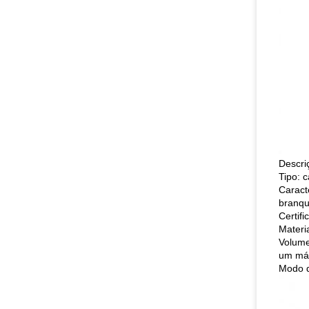
Descri
Tipo: 
Caract
branqu
Certif
Materi
Volume
um máx
Modo d