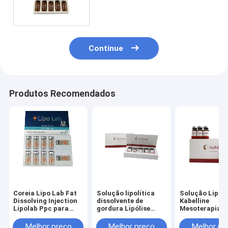
Continue
Produtos Recomendados
Coreia Lipo Lab Fat
Solução lipolítica
Solução Lipolí
Dissolving Injection
dissolvente de
Kabelline
Lipolab Ppc para
gordura Lipólise
Mesoterapia P
derreter gordura
Injecção Kabelline
de Gordura Li
Dissolve Injeç
Melhor preço
Melhor preço
Melhor pr