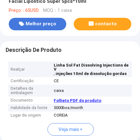
Facial Lipolítico Super 5pcs*10ml
Preço：65USD
MOQ：1 caixa
Melhor preço
contacto
Descrição De Produto
Linha Sol Fat Dissolving Injections de
Realçar
V
,
injeções 10ml de dissolução gordas
Certificação
CE
Detalhes da
caixa
embalagem
Documento
Folheto PDF do produto
Habilidade da fonte
5000box/month
Lugar de origem
COREIA
Veja mais